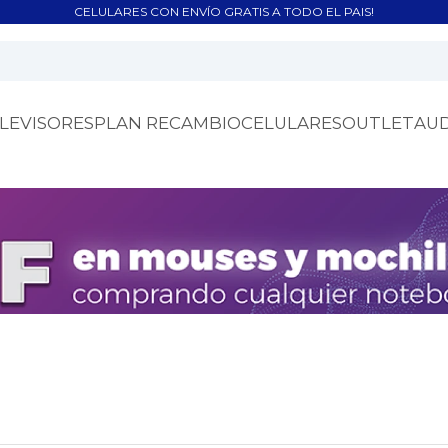
CELULARES CON ENVÍO GRATIS A TODO EL PAIS!
LEVISORES
PLAN RECAMBIO
CELULARES
OUTLET
AU