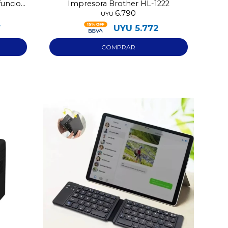
funcion
Impresora Brother HL-1222
6.790
UYU
7
UYU
5.772