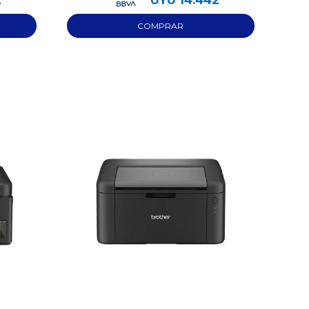
2
UYU
14.442