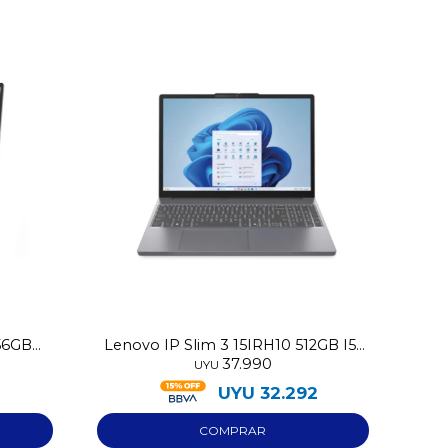
256GB
Lenovo IP Slim 3 15IRH10 512GB I5-
37.990
13420H 8GB RAM
UYU
2
UYU
32.292