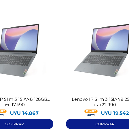
P Slim 3 15IAN8 128GB
Lenovo IP Slim 3 15IAN8 
17.490
22.990
N100 4GB RAM
N100 8GB RAM
UYU
UYU
UYU
14.867
UYU
19.54