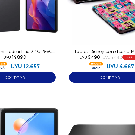
omi Redmi Pad 2 4G 256GB
Tablet Disney con diseño M
14.890
5.490
8GB RAM
64GB
6.490
UYU
UYU
UYU
15
UYU
12.657
UYU
4.667