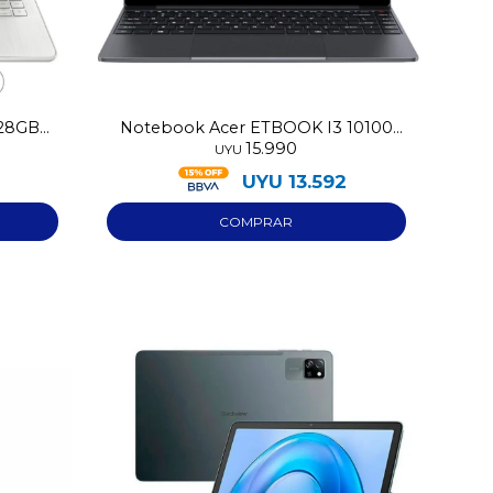
128GB
Notebook Acer ETBOOK I3 10100
15.990
256GB/8GB
UYU
UYU
13.592