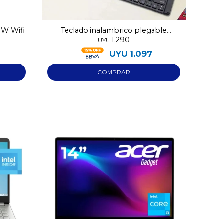
NW Wifi
Teclado inalambrico plegable
1.290
FK1000
UYU
UYU
1.097