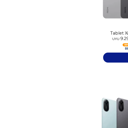
Tablet X
9.2
1
UYU