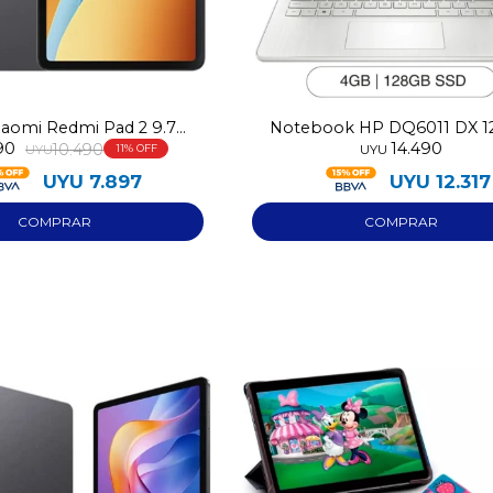
iaomi Redmi Pad 2 9.7
Notebook HP DQ6011 DX 
90
14.490
28GB 4GB RAM
10.490
4GB RAM Intel N150
UYU
11
UYU
UYU
7.897
UYU
12.317