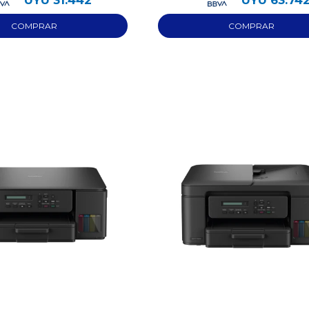
UYU
31.442
UYU
63.74