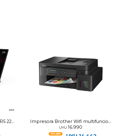
R5 220
Impresora Brother Wifi multifuncion
16.990
DCP-T830DW
UYU