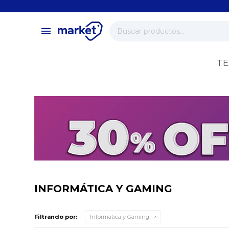
close
store
menu
local_shipping
verified
TE
change_circle
INFORMÁTICA Y GAMING
Filtrando por:
Informática y Gaming