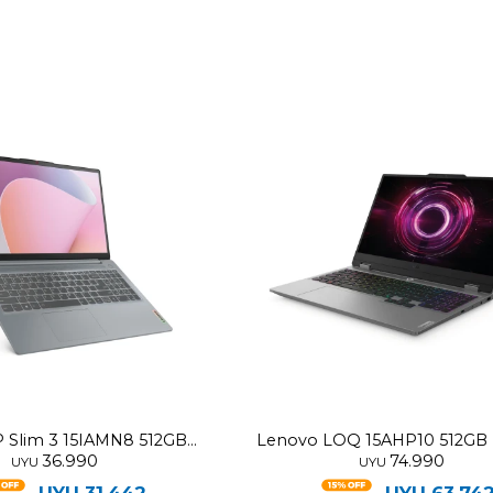
P Slim 3 15IAMN8 512GB
Lenovo LOQ 15AHP10 512GB 
36.990
74.990
 5 7520U 16GB RAM
RTX 5050 8GB - 16GB
UYU
UYU