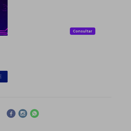
.
Consultar
E


