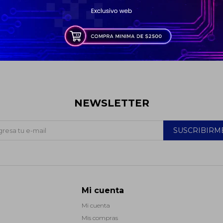
* sujeto a aprobación crediticia. El monto disponible
puede variar por comercio
Día
Mes
Año
Continuar
Comprá ahora y pagá despues. Consultá tu saldo
NEWSLETTER
SUSCRIBIRM
Mi cuenta
Mi cuenta
Mis compras