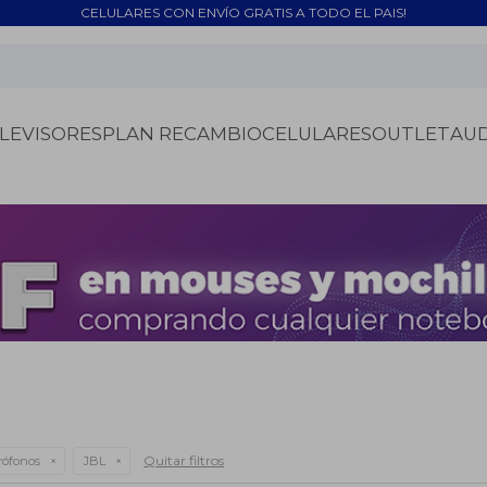
CELULARES CON ENVÍO GRATIS A TODO EL PAIS!
LEVISORES
PLAN RECAMBIO
CELULARES
OUTLET
AU
Quitar filtros
rófonos
JBL