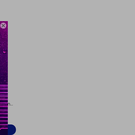

ntum