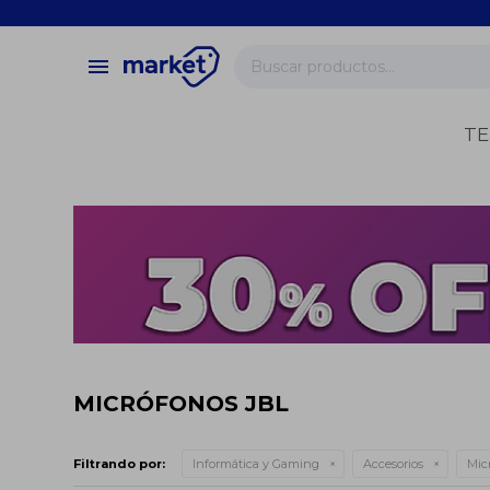
close
store
menu
local_shipping
verified
TE
change_circle
MICRÓFONOS JBL
Filtrando por:
Informática y Gaming
Accesorios
Mic