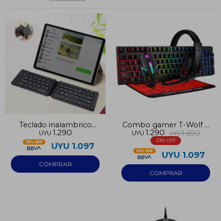
Teclado inalambrico
Combo gamer T-Wolf 4
1.290
1.290
1.690
UYU
UYU
UYU
plegable FK1000
en 1
23
UYU
1.097
UYU
1.097