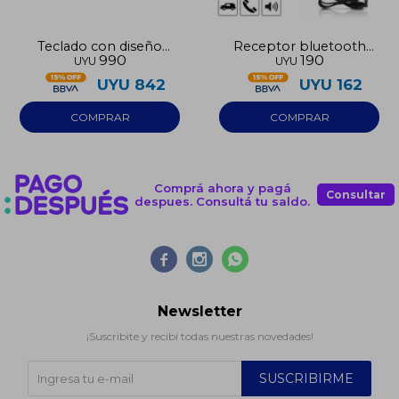
Teclado con diseño
Receptor bluetooth
990
190
UYU
UYU
Capitán América
para parlantes
UYU
842
UYU
162
Comprá ahora y pagá
Consultar
despues. Consultá tu saldo.



Newsletter
¡Suscribite y recibí todas nuestras novedades!
SUSCRIBIRME