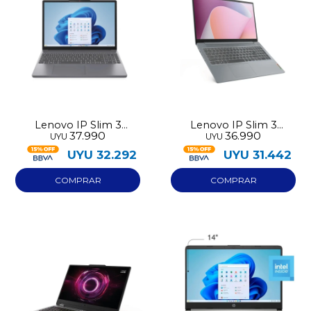
Lenovo IP Slim 3
Lenovo IP Slim 3
37.990
36.990
UYU
UYU
15IRH10 512GB I5-
15IAMN8 512GB Ryzen 5
13420H 8GB RAM
7520U 16GB RAM
UYU
32.292
UYU
31.442