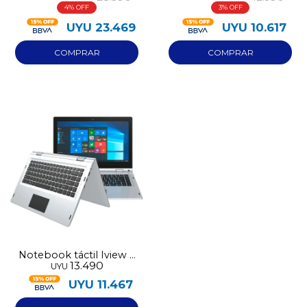
4
3
256GB
256GB
UYU
23.469
UYU
10.617
Notebook táctil Iview 2
13.490
UYU
en 1 128GB 8GB RAM
UYU
11.467