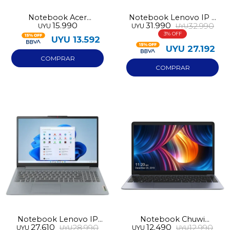
Continuar
Notebook Acer
Notebook Lenovo IP 3
15.990
31.990
32.990
UYU
UYU
UYU
ETBOOK I3 10100
Ryzen 5 512GB 15AMN8
3
256GB/8GB
UYU
13.592
UYU
27.192
Notebook Lenovo IP
Notebook Chuwi
27.610
12.490
28.990
12.990
UYU
UYU
UYU
UYU
SLIM 3 15AMN8 Ryzen 3
Herobook Pro N4020