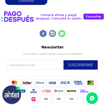
Comprá ahora y pagá
Consultar
despues. Consultá tu saldo.



Newsletter
¡Suscribite y recibí todas nuestras novedades!
SUSCRIBIRME