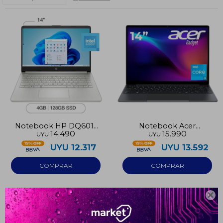
Notebook HP DQ6011
Notebook Acer
14.490
15.990
UYU
UYU
DX 128GB 4GB RAM
ETBOOK I3 10100
Intel N150
256GB/8GB
UYU
12.317
UYU
13.592

¡Sumate a la forma más ágil de