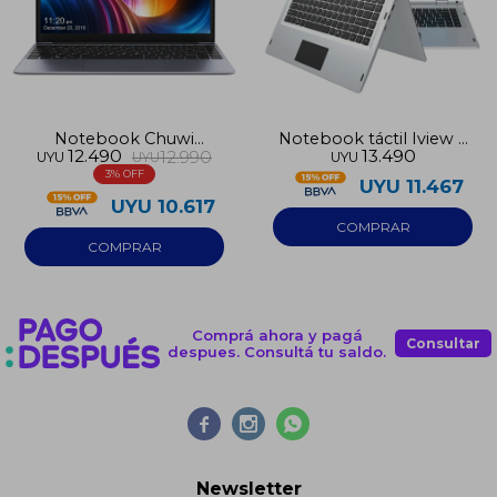
Notebook Chuwi
Notebook táctil Iview 2
12.490
13.490
12.990
UYU
UYU
UYU
Herobook Pro N4020
en 1 128GB 8GB RAM
3
256GB
UYU
11.467
UYU
10.617
Comprá ahora y pagá
Consultar
despues. Consultá tu saldo.



Newsletter