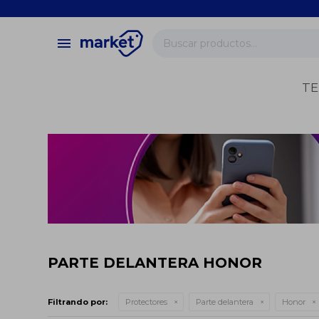
close
store
menu
local_shipping
verified
TE
change_circle
PARTE DELANTERA HONOR
Filtrando por:
Protectores
Parte delantera
Honor