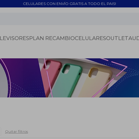
CELULARES CON ENVÍO GRATIS A TODO EL PAIS!
LEVISORES
PLAN RECAMBIO
CELULARES
OUTLET
AU
Quitar filtros