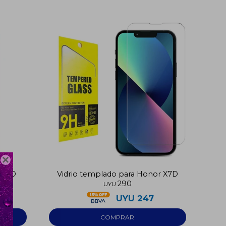

 X7D
Vidrio templado para Honor X7D
290
UYU
UYU
247