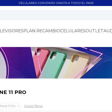
CELULARES CON ENVÍO GRATIS A TODO EL PAIS!
LEVISORES
PLAN RECAMBIO
CELULARES
OUTLET
AU
E 11 PRO
Quitar filtros
hone 11 Pro