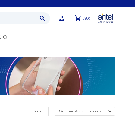
0
UYU
DIO
1 artículo
Recomendados