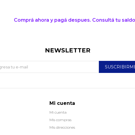
puede variar por comercio
Día
Mes
Año
Continuar
Comprá ahora y pagá despues. Consultá tu saldo
NEWSLETTER
SUSCRIBIRM
Mi cuenta
Mi cuenta
Mis compras
Mis direcciones