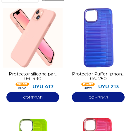
Protector silicona para
Protector Puffer Iphone
490
250
UYU
UYU
Iphone 13
13 Azul
UYU
417
UYU
213