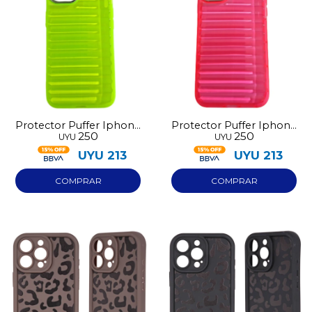
Protector Puffer Iphone
Protector Puffer Iphone
250
250
UYU
UYU
13 Verde
13 Rosado
UYU
213
UYU
213