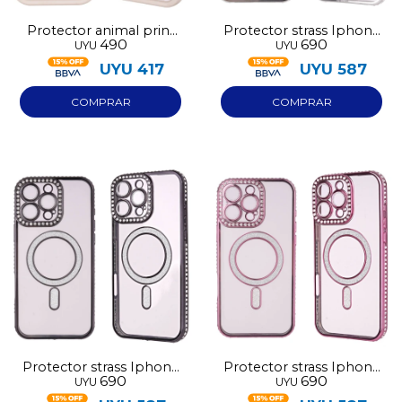
Protector animal print
Protector strass Iphone
490
690
UYU
UYU
blanco Iphone 13
13 plata
UYU
417
UYU
587
Protector strass Iphone
Protector strass Iphone
690
690
UYU
UYU
13 negro
13 rosa