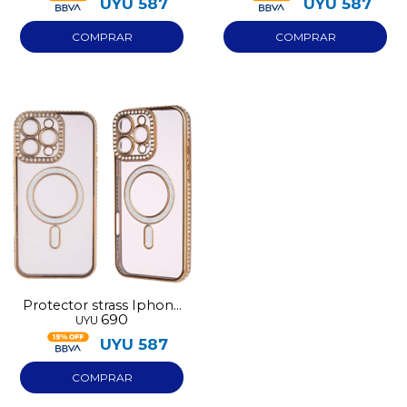
UYU
587
UYU
587
Protector strass Iphone
690
UYU
13 dorado
UYU
587