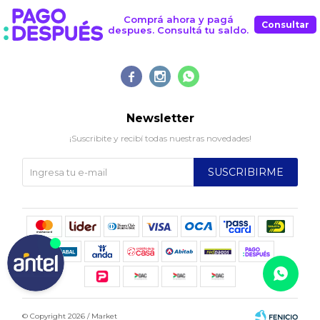
Comprá ahora y pagá
Consultar
despues. Consultá tu saldo.



Newsletter
¡Suscribite y recibí todas nuestras novedades!
SUSCRIBIRME
© Copyright 2026 / Market