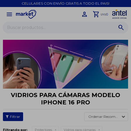
CELULARES CON ENVÍO GRATIS A TODO EL PAIS!
menu
close
0
UYU
VIDRIOS PARA CÁMARAS MODELO
IPHONE 16 PRO
Recomendados
Filtrando por:
Protectores
Vidrios para cámaras