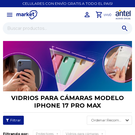
CELULARES CON ENVÍO GRATIS A TODO EL PAIS!
menu
close
0
UYU
VIDRIOS PARA CÁMARAS MODELO
IPHONE 17 PRO MAX
Recomendados
Filtrando por:
Protectores
Vidrios para cámaras