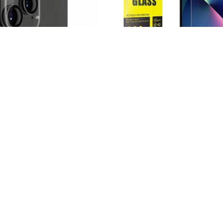
para cámara Iphone 17
Vidrio templado para Ipho
190
290
UYU
UYU
UYU
162
UYU
247