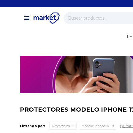
close
store
menu
local_shipping
verified
TE
change_circle
PROTECTORES MODELO IPHONE 1
Quitar f
Filtrando por:
Protectores
Modelo:
Iphone 17