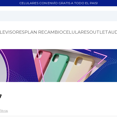
CELULARES CON ENVÍO GRATIS A TODO EL PAIS!
LEVISORES
PLAN RECAMBIO
CELULARES
OUTLET
AU
7
iltros