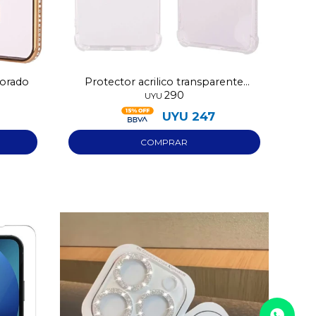
dorado
Protector acrilico transparente
290
Iphone 17
UYU
UYU
247