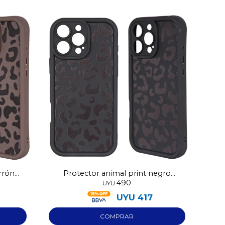
rrón
Protector animal print negro
490
Iphone 17
UYU
UYU
417