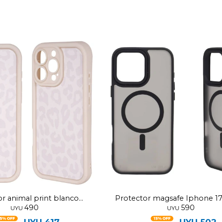
r animal print blanco
Protector magsafe Iphone 1
490
590
Iphone 17
UYU
UYU