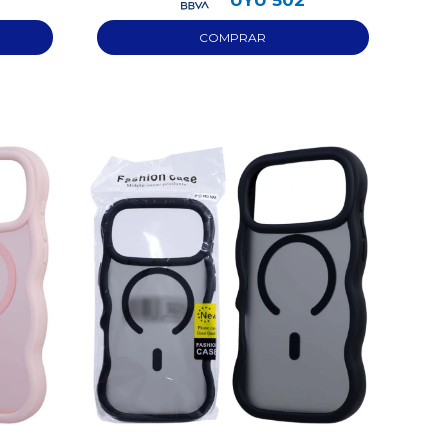
UYU
502