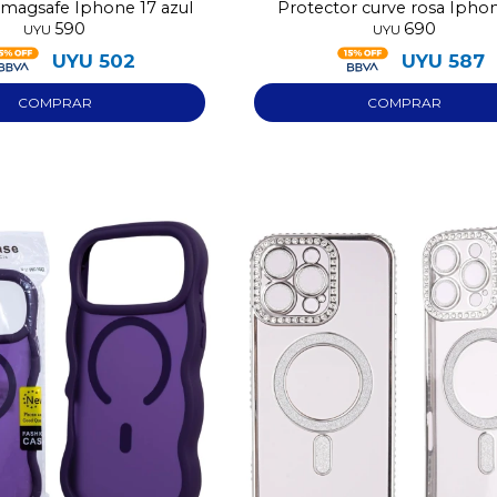
 magsafe Iphone 17 azul
Protector curve rosa Ipho
Continuar
590
690
UYU
UYU
UYU
502
UYU
587