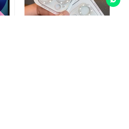
COMPARAR
Borrar todos
ne 17
Vidrio para cámara Iphone 17 plata
190
UYU
UYU
162