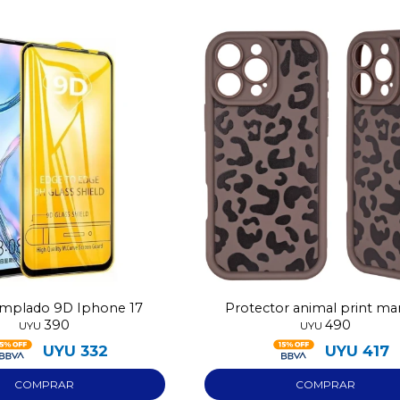
templado 9D Iphone 17
Protector animal print ma
390
490
Iphone 17
UYU
UYU
UYU
332
UYU
417