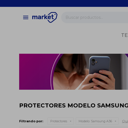
close
store
menu
local_shipping
verified
TE
change_circle
PROTECTORES MODELO SAMSUNG
Qui
Filtrando por:
Protectores
Modelo:
Samsung A36