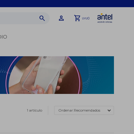
0
UYU
DIO
1 artículo
Recomendados