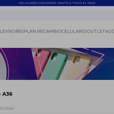
CELULARES CON ENVÍO GRATIS A TODO EL PAIS!
LEVISORES
PLAN RECAMBIO
CELULARES
OUTLET
AU
 A36
tar filtros