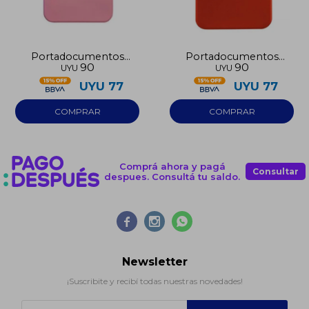
Portadocumentos
Portadocumentos
90
90
UYU
UYU
adhesivo rosado
adhesivo rojo
UYU
77
UYU
77
Comprá ahora y pagá
Consultar
despues. Consultá tu saldo.



Newsletter
¡Suscribite y recibí todas nuestras novedades!