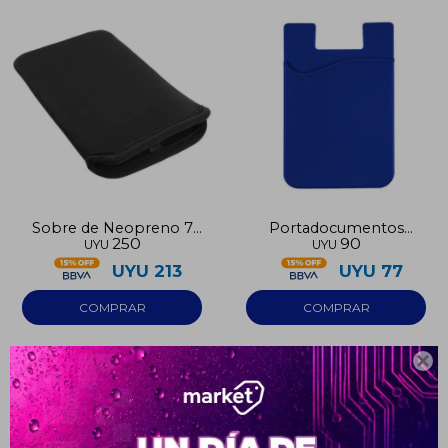
Sobre de Neopreno 7
Portadocumentos
250
90
UYU
UYU
pulgadas
adhesivo azul
UYU
213
UYU
77

¡Sumate a la forma más ágil de
comprar!