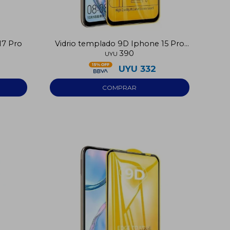
17 Pro
Vidrio templado 9D Iphone 15 Pro
390
Max
UYU
UYU
332