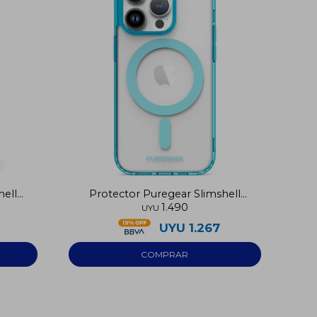
hell
Protector Puregear Slimshell
1.490
Iphone 14 Pro
UYU
UYU
1.267