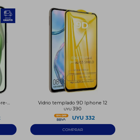
pre-
Vidrio templado 9D Iphone 12
390
UYU
2
UYU
332