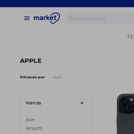
close
store
menu
local_shipping
verified
TE
change_circle
APPLE
Filtrando por:
Apple
Marcas
Acer
Amazfit