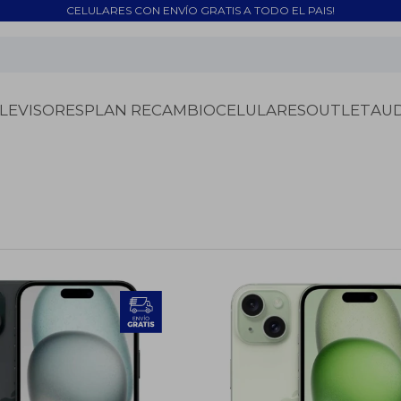
CELULARES CON ENVÍO GRATIS A TODO EL PAIS!
LEVISORES
PLAN RECAMBIO
CELULARES
OUTLET
AU