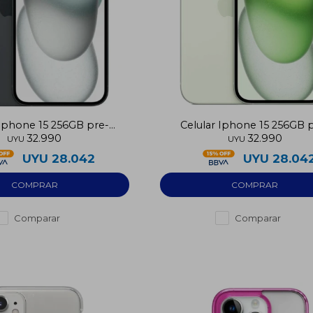
 Iphone 15 256GB pre-
Celular Iphone 15 256GB 
32.990
32.990
utilizado
utilizado
UYU
UYU
UYU
28.042
UYU
28.04
Comparar
Comparar