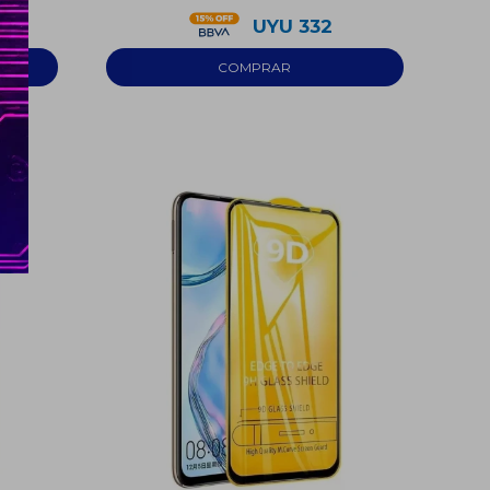
UYU
332