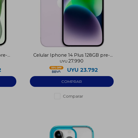
pre-
Celular Iphone 14 Plus 128GB pre-
27.990
utilizado
UYU
2
UYU
23.792
Comparar