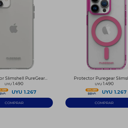
or Slimshell PureGear
Protector Puregear Slims
1.490
1.490
Iphone 11
Iphone 14 Pro
UYU
UYU
UYU
1.267
UYU
1.267