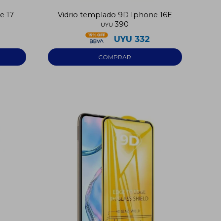
e 17
Vidrio templado 9D Iphone 16E
390
UYU
UYU
332