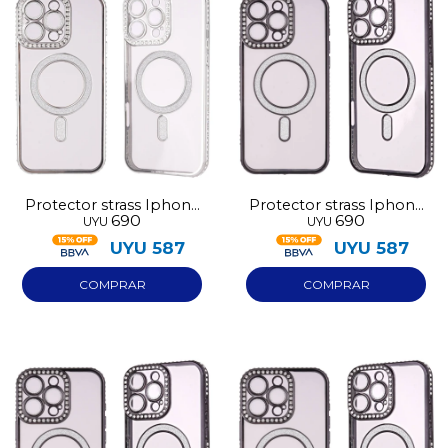
Protector strass Iphone
Protector strass Iphone
690
690
UYU
UYU
17 plata
16 negro
UYU
587
UYU
587