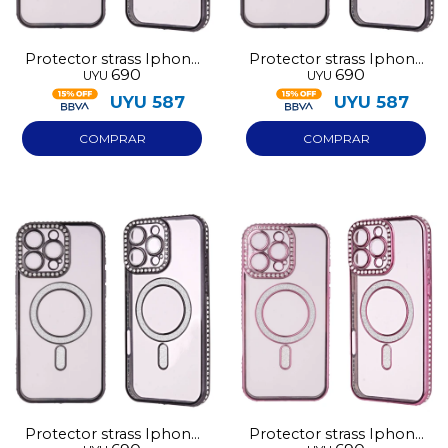
Protector strass Iphone
Protector strass Iphone
690
690
UYU
UYU
14 negro
13 negro
UYU
587
UYU
587
Protector strass Iphone
Protector strass Iphone