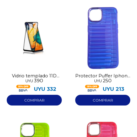
Vidrio templado 11D
Protector Puffer Iphone
390
250
UYU
UYU
para Iphone 13 Pro Max
13 Azul
UYU
332
UYU
213