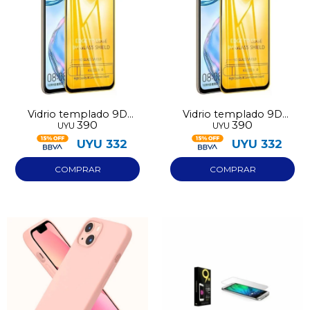
Vidrio templado 9D
Vidrio templado 9D
390
390
UYU
UYU
Iphone 17 Air
Iphone 16 Pro Max
UYU
332
UYU
332