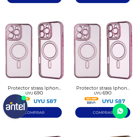
Protector strass Iphone
Protector strass Iphone
690
690
UYU
UYU
14 rosa
13 rosa
UYU
587
UYU
587