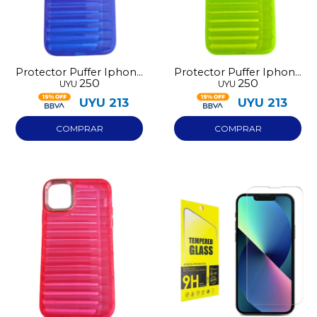
Protector Puffer Iphone
Protector Puffer Iphone
250
250
UYU
UYU
14 Azul
14 Verde
UYU
213
UYU
213