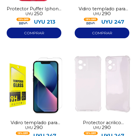
Protector Puffer Iphone
Vidiro templado para
250
290
UYU
UYU
14 Rosado
Samsung A07
UYU
213
UYU
247
Vidiro templado para
Protector acrilico
290
290
UYU
UYU
Samsung A17
transparente Iphone
16e
UYU
247
UYU
247