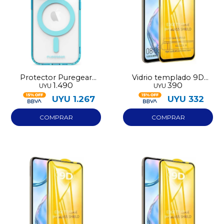
Protector Puregear
Vidrio templado 9D
1.490
390
UYU
UYU
Slimshell Iphone 14 Pro
Iphone 12
UYU
1.267
UYU
332