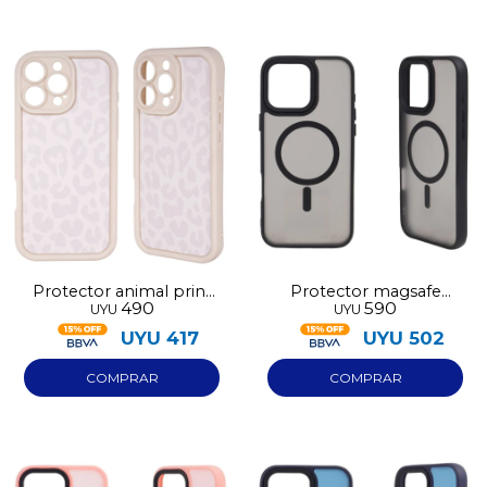
Protector animal print
Protector magsafe
490
590
UYU
UYU
blanco Iphone 17
Iphone 17 negro
UYU
417
UYU
502