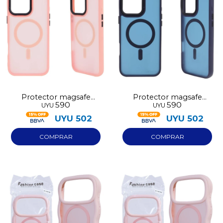
Protector magsafe
Protector magsafe
590
590
UYU
UYU
Iphone 17 rosa
Iphone 17 azul
UYU
502
UYU
502