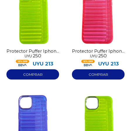
Protector Puffer Iphone
Protector Puffer Iphone
250
250
UYU
UYU
13 Verde
13 Rosado
UYU
213
UYU
213