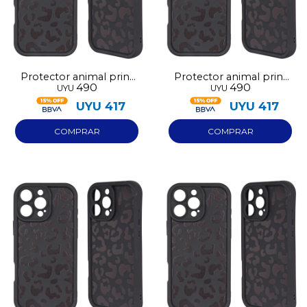
Protector animal print
Protector animal print
490
490
UYU
UYU
negro Iphone 14
negro Iphone 15
UYU
417
UYU
417