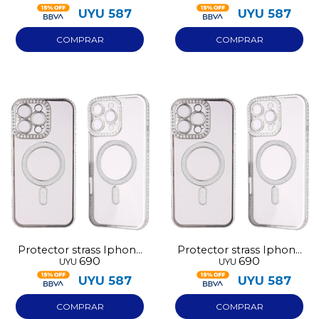
UYU
587
UYU
587
Protector strass Iphone
Protector strass Iphone
690
690
UYU
UYU
16 Pro Max plata
15 plata
UYU
587
UYU
587