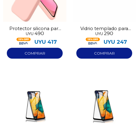
Protector silicona para
Vidrio templado para
490
290
UYU
UYU
Iphone 13
Iphone 13
UYU
417
UYU
247