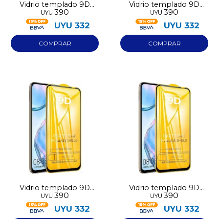
Vidrio templado 9D
Vidrio templado 9D
390
390
UYU
UYU
Iphone 15
Iphone 16
UYU
332
UYU
332
Vidrio templado 9D
Vidrio templado 9D
390
390
UYU
UYU
Iphone 17
Iphone 16E
UYU
332
UYU
332