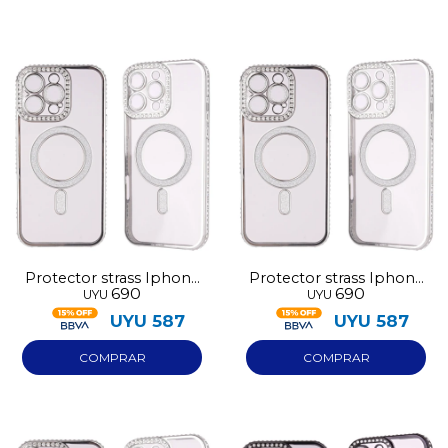
Protector strass Iphone
Protector strass Iphone
690
690
UYU
UYU
14 plata
13 plata
UYU
587
UYU
587