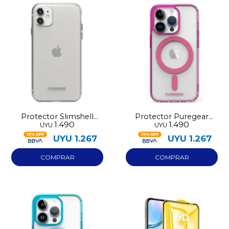
Protector Slimshell
Protector Puregear
1.490
1.490
UYU
UYU
PureGear Iphone 11
Slimshell Iphone 14 Pro
UYU
1.267
UYU
1.267