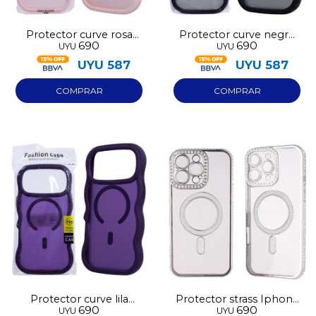
Protector curve rosa
Protector curve negro
690
690
UYU
UYU
Iphone 17 Pro Max
Iphone 17
UYU
587
UYU
587
Protector curve lila
Protector strass Iphone
690
690
UYU
UYU
Iphone 17
16 plata