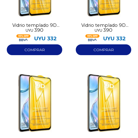
Vidrio templado 9D
Vidrio templado 9D
390
390
UYU
UYU
Iphone 13
Iphone 14
UYU
332
UYU
332