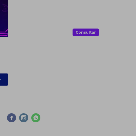
.
Consultar
E


