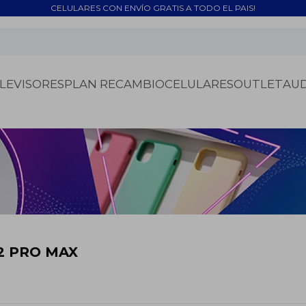
CELULARES CON ENVÍO GRATIS A TODO EL PAIS!
LEVISORES
PLAN RECAMBIO
CELULARES
OUTLET
AU
2 PRO MAX