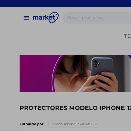
close
store
menu
local_shipping
verified
TE
change_circle
PROTECTORES MODELO IPHONE 1
Filtrando por:
Modelo:
Iphone 12 Pro Max