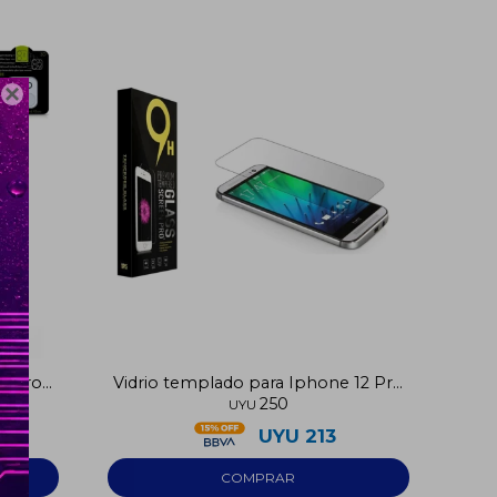

12 Pro
Vidrio templado para Iphone 12 Pro
250
Max
UYU
UYU
213