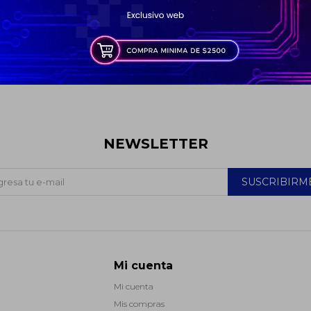
* sujeto a aprobación crediticia. El monto disponible
puede variar por comercio
Día
Mes
Año
Continuar
Comprá ahora y pagá despues. Consultá tu saldo
NEWSLETTER
SUSCRIBIRM
Mi cuenta
Mi cuenta
Mis compras