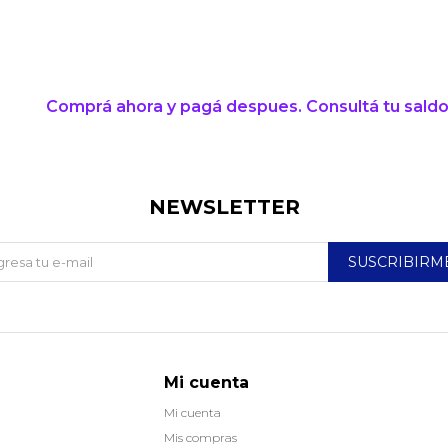
* sujeto a aprobación crediticia. El monto disponible
puede variar por comercio
Día
Mes
Año
Continuar
Comprá ahora y pagá despues. Consultá tu saldo
NEWSLETTER
SUSCRIBIRM
Mi cuenta
Mi cuenta
Mis compras