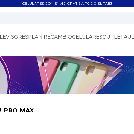
CELULARES CON ENVÍO GRATIS A TODO EL PAIS!
LEVISORES
PLAN RECAMBIO
CELULARES
OUTLET
AU
3 PRO MAX