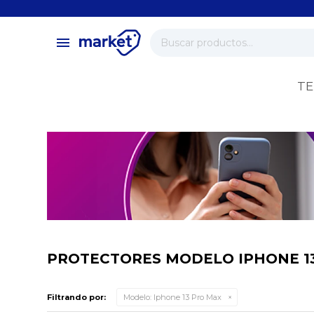
close
store
menu
local_shipping
verified
TE
change_circle
PROTECTORES MODELO IPHONE 1
Filtrando por:
Modelo:
Iphone 13 Pro Max