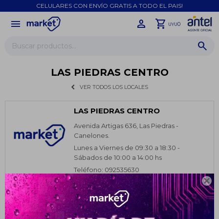
CELULARES CON ENVÍO GRATIS A TODO EL PAIS!
menu
close
0
UYU
LAS PIEDRAS CENTRO
VER TODOS LOS LOCALES
LAS PIEDRAS CENTRO
Avenida Artigas 636, Las Piedras -
Canelones.
Lunes a Viernes de 09:30 a 18:30 -
Sábados de 10:00 a 14:00 hs
Teléfono: 092535630

¡Sumate a la forma más ágil de
comprar!