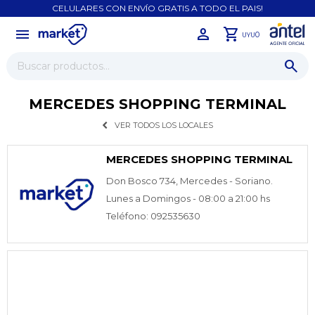
CELULARES CON ENVÍO GRATIS A TODO EL PAIS!
menu
close
0
UYU
MERCEDES SHOPPING TERMINAL
VER TODOS LOS LOCALES
MERCEDES SHOPPING TERMINAL
Don Bosco 734, Mercedes - Soriano.
Lunes a Domingos - 08:00 a 21:00 hs
Teléfono: 092535630
¡Sumate a la forma más ágil de
comprar!