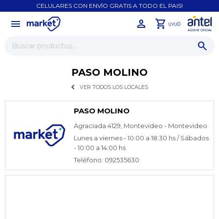
CELULARES CON ENVÍO GRATIS A TODO EL PAIS!
menu
close
0
UYU
PASO MOLINO
VER TODOS LOS LOCALES
PASO MOLINO
Agraciada 4129, Montevideo - Montevideo.
Lunes a viernes - 10:00 a 18:30 hs / Sábados
- 10:00 a 14:00 hs
Teléfono: 092535630
¡Sumate a la forma más ágil de
comprar!