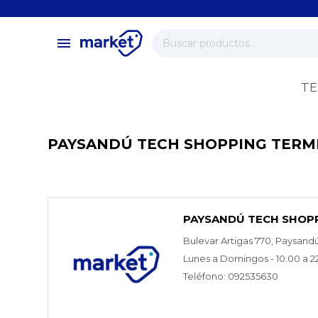
close
store
menu
local_shipping
verified
TE
change_circle
PAYSANDÚ TECH SHOPPING TERM
PAYSANDÚ TECH SHOP
Bulevar Artigas 770, Paysand
Lunes a Domingos - 10:00 a 2
Teléfono: 092535630