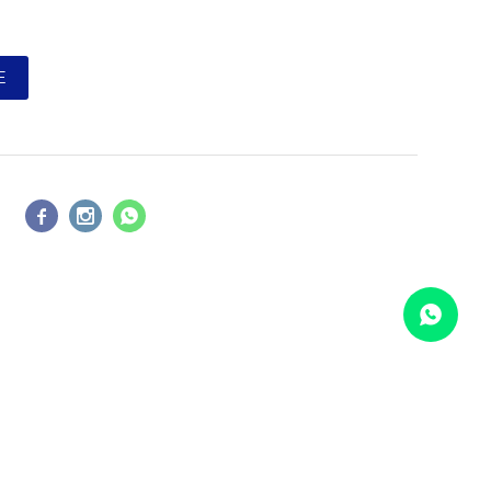
E


