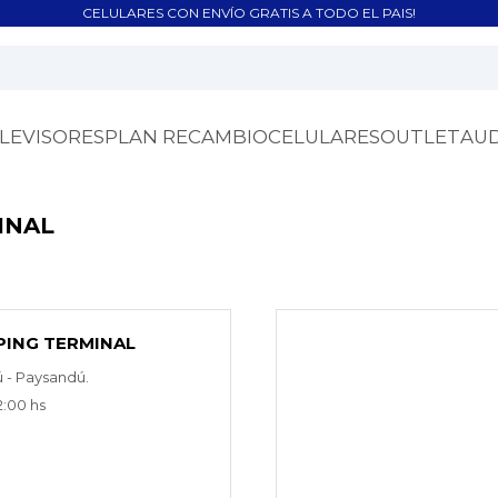
CELULARES CON ENVÍO GRATIS A TODO EL PAIS!
LEVISORES
PLAN RECAMBIO
CELULARES
OUTLET
AU
INAL
PING TERMINAL
ú - Paysandú.
2:00 hs