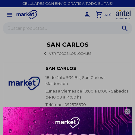
CELULARES CON ENVÍO GRATIS A TODO EL PAIS!
menu
close
0
UYU
SAN CARLOS
VER TODOS LOS LOCALES
SAN CARLOS
18 de Julio 934 Bis, San Carlos -
Maldonado.
Lunes a Viernes de 10:00 a 19:00 - Sábados
de 10:00 a 14:00 hs
Teléfono: 092535630

¡Sumate a la forma más ágil de
comprar!