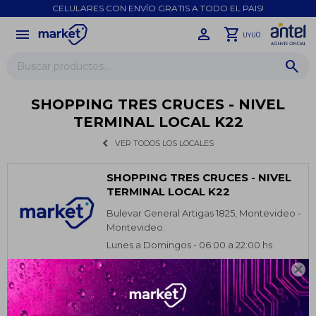
CELULARES CON ENVÍO GRATIS A TODO EL PAIS!
menu
close
0
UYU
SHOPPING TRES CRUCES - NIVEL
TERMINAL LOCAL K22
VER TODOS LOS LOCALES
SHOPPING TRES CRUCES - NIVEL
TERMINAL LOCAL K22
Bulevar General Artigas 1825, Montevideo -
Montevideo.
Lunes a Domingos - 06:00 a 22:00 hs
Teléfono: 092535630

¡Sumate a la forma más ágil de
comprar!