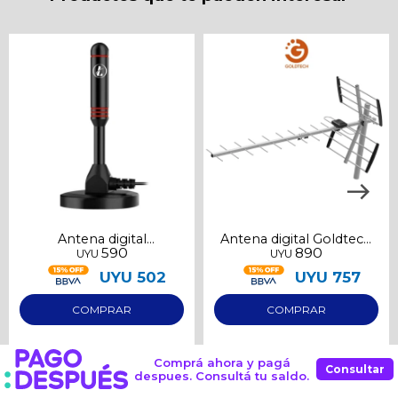
Antena digital
Antena digital Goldtech
590
890
UYU
UYU
sintonizador para Tv
para exterior
UYU
502
UYU
757
Comprá ahora y pagá
Consultar
despues. Consultá tu saldo.