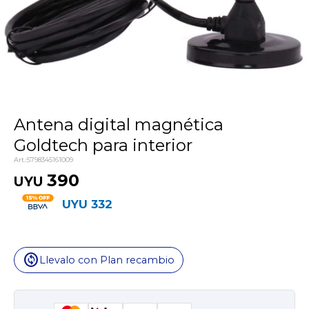
Antena digital magnética
Goldtech para interior
5798345161009
390
UYU
UYU
332
change_circle
Llevalo con Plan recambio