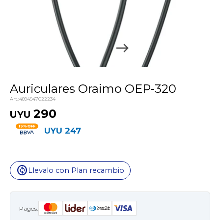
Auriculares Oraimo OEP-320
4894947022234
290
UYU
UYU
247
change_circle
Llevalo con Plan recambio
Pagos: