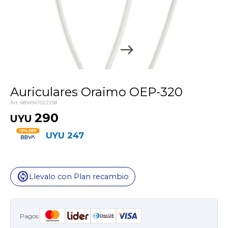
Auriculares Oraimo OEP-320
4894947022258
290
UYU
UYU
247
change_circle
Llevalo con Plan recambio
Pagos: