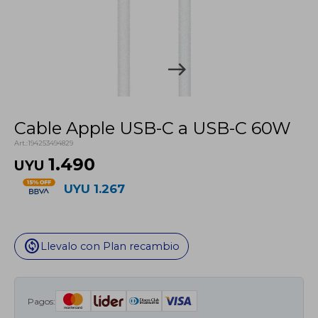
Cable Apple USB-C a USB-C 60W
194253494829
1.490
UYU
UYU
1.267
change_circle
Llevalo con Plan recambio
Pagos: