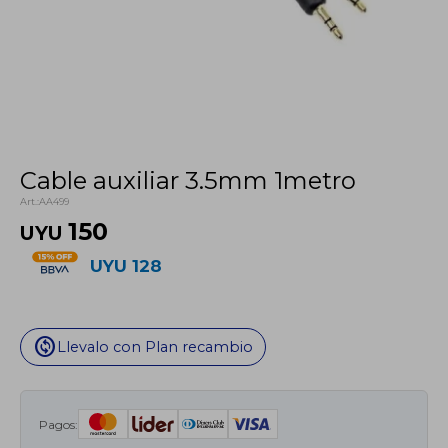
Cable auxiliar 3.5mm 1metro
AA499
150
UYU
UYU
128
change_circle
Llevalo con Plan recambio
Pagos: