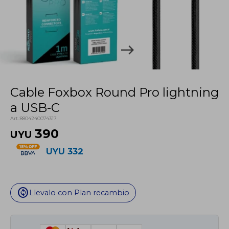
Cable Foxbox Round Pro lightning
a USB-C
8804240074317
390
UYU
UYU
332
change_circle
Llevalo con Plan recambio