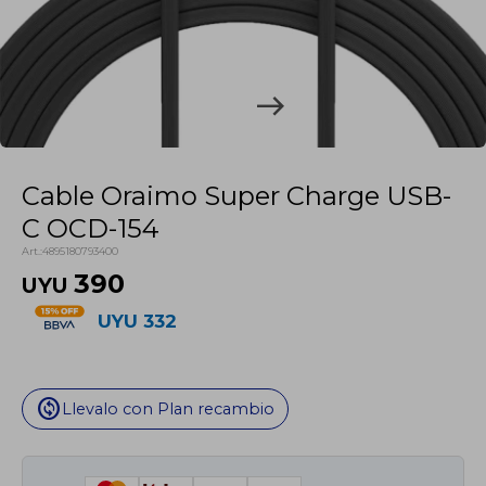
Cable Oraimo Super Charge USB-
C OCD-154
4895180793400
390
UYU
UYU
332
change_circle
Llevalo con Plan recambio