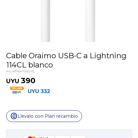
Cable Oraimo USB-C a Lightning
114CL blanco
4894947066245
390
UYU
UYU
332
change_circle
Llevalo con Plan recambio