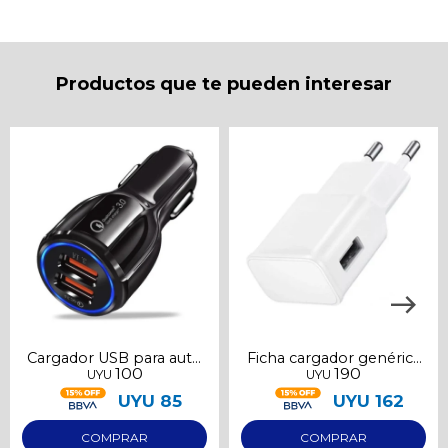
* sujeto a aprobación crediticia. El monto disponible
puede variar por comercio
Día
Mes
Año
Continuar
Productos que te pueden interesar
Cargador USB para auto
Ficha cargador genérica
100
190
UYU
UYU
2 puertos 3A
1a
UYU
85
UYU
162