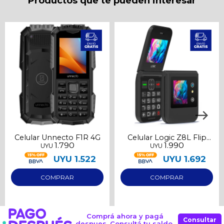
Productos que te pueden interesar
Comprá ahora y Pagá
Verifica si estás calificado para comprar con
Pago Después:
Después, hasta en 12
Estás calificado para comprar usando Pago
Ups!
cuotas y sin tocar tu
Después.
Cédula de identidad
tarjeta de crédito
Parece que no tenes oferta, lamentamos
¡Algo salió mal!
¡Tenés hasta
para comprar en las cuotas que
el inconveniente, por cualquier duda
Por favor intenta nuevamente mas tarde.
Celular
prefieras!
contactanos en
preguntas@pagodespues.com.uy
Elegí tus productos preferidos
Fecha de nacimiento
Elegís Pago Después como metodo de pago
* sujeto a aprobación crediticia. El monto disponible
puede variar por comercio
Día
Mes
Año
Continuar
Celular Unnecto F1R 4G
Celular Logic Z8L Flip
1.790
1.990
UYU
UYU
LTE
UYU
1.522
UYU
1.692
Comprá ahora y pagá
Consultar
despues. Consultá tu saldo.