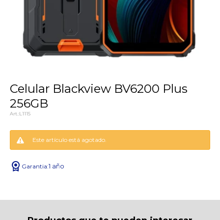
Celular Blackview BV6200 Plus
256GB
L1115
Este artículo está agotado.
license
1 año
¡Sumate a la forma más ágil de
comprar!
Comprá en 3 cuotas sin recargo o hasta en
12 cuotas * ¡Solo con tu cédula!
* sujeto aprobación crediticia.