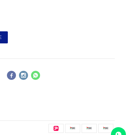
E


