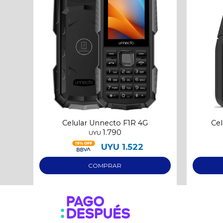
Celular Unnecto F1R 4G
Cel
1.790
UYU
UYU
1.522