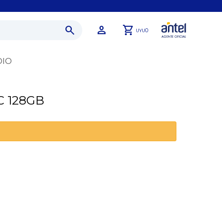
0
UYU
DIO
C 128GB