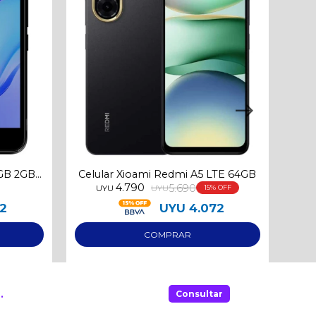
2GB 2GB
Celular Xioami Redmi A5 LTE 64GB
Celu
4.790
5.690
UYU
UYU
15
42
UYU
4.072
.
Consultar