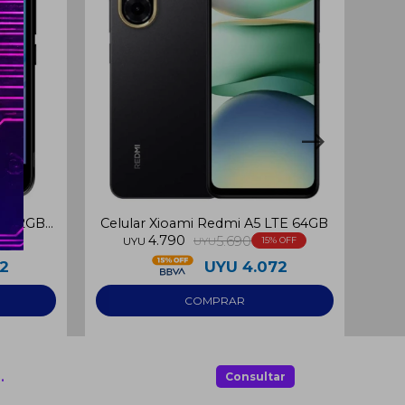
2GB 2GB
Celular Xioami Redmi A5 LTE 64GB
Celu
4.790
5.690
UYU
UYU
15
42
UYU
4.072
.
Consultar