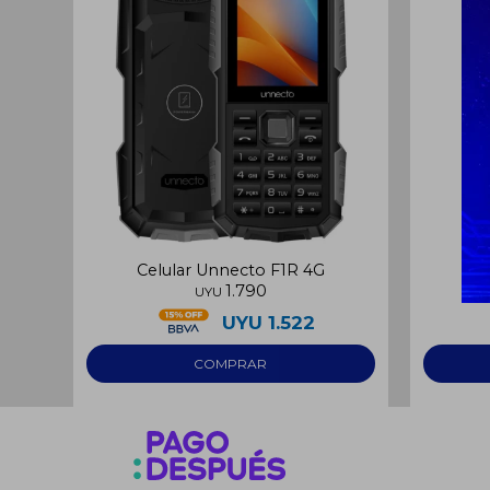
Celular Unnecto F1R 4G
Cel
1.790
UYU
UYU
1.522