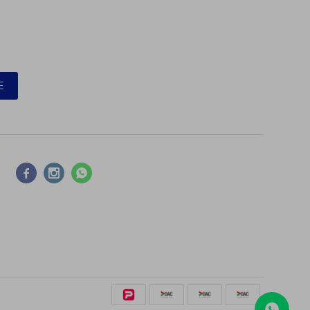
E


