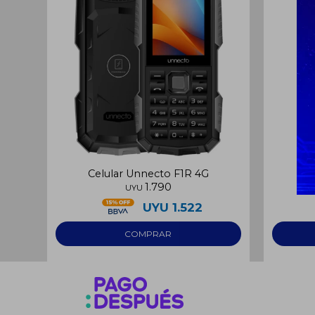
Celular Unnecto F1R 4G
Cel
1.790
UYU
UYU
1.522