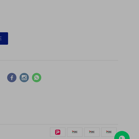
E


