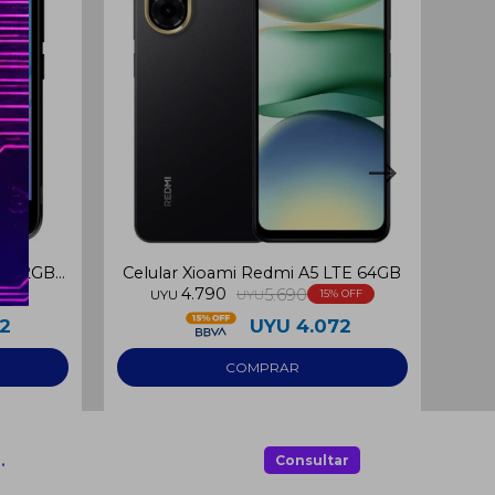
2GB 2GB
Celular Xioami Redmi A5 LTE 64GB
Celu
4.790
5.690
UYU
UYU
15
42
UYU
4.072
.
Consultar