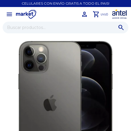
CELULARES CON ENVÍO GRATIS A TODO EL PAIS!
menu
close
0
UYU