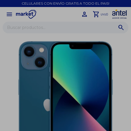
CELULARES CON ENVÍO GRATIS A TODO EL PAIS!
menu
close
0
UYU