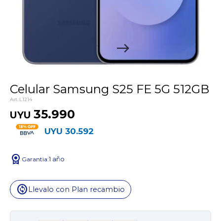
Celular Samsung S25 FE 5G 512GB
L1214
35.990
UYU
UYU
30.592
license
1 año
change_circle
Llevalo con Plan recambio