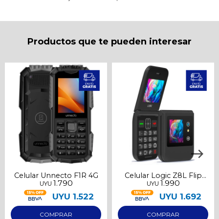
Productos que te pueden interesar
Celular Unnecto F1R 4G
Celular Logic Z8L Flip
1.790
1.990
UYU
UYU
LTE
UYU
1.522
UYU
1.692