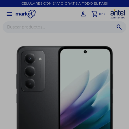
CELULARES CON ENVÍO GRATIS A TODO EL PAIS!
menu
close
0
UYU