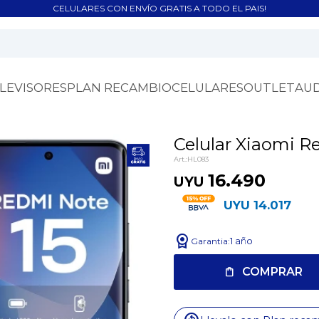
CELULARES CON ENVÍO GRATIS A TODO EL PAIS!
LEVISORES
PLAN RECAMBIO
CELULARES
OUTLET
AU
Celular Xiaomi R
HL083
16.490
UYU
UYU
14.017
license
1 año
COMPRAR