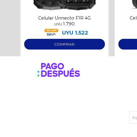
Celular Unnecto F1R 4G
Cel
1.790
UYU
UYU
1.522