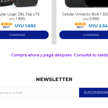
ular Logic Z8L Flip LTE
Celular Unnecto Bolt 1 3
1.990
2.990
RAM
UYU
UYU
UYU
1.692
UYU
2.5
Comprá ahora y pagá despues. Consultá tu saldo
NEWSLETTER
SUSCRIBIRM