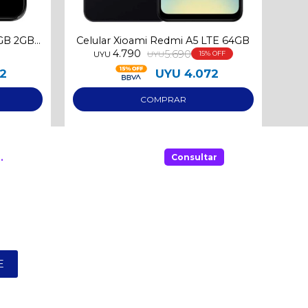
2GB 2GB
Celular Xioami Redmi A5 LTE 64GB
Celu
4.790
5.690
UYU
UYU
15
42
UYU
4.072
.
Consultar
E