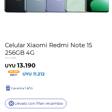
Celular Xiaomi Redmi Note 15
256GB 4G
L1168
13.190
UYU
UYU
11.212
license
1 año
change_circle
Llevalo con Plan recambio