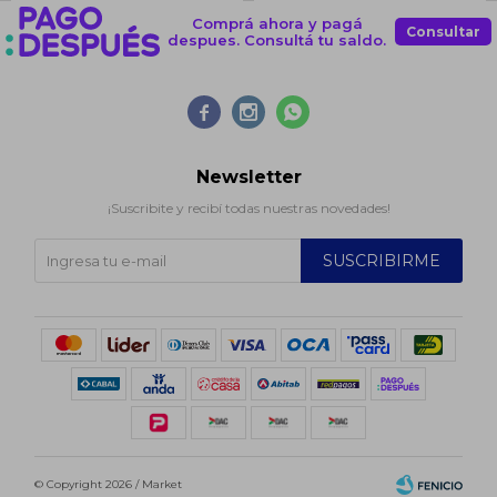
Comprá ahora y pagá
Consultar
despues. Consultá tu saldo.



Newsletter
¡Suscribite y recibí todas nuestras novedades!
SUSCRIBIRME
© Copyright 2026 / Market