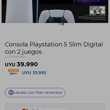
Consola Playstation 5 Slim Digital
con 2 juegos
711719570844
39.990
UYU
UYU
33.992
change_circle
Llevalo con Plan recambio