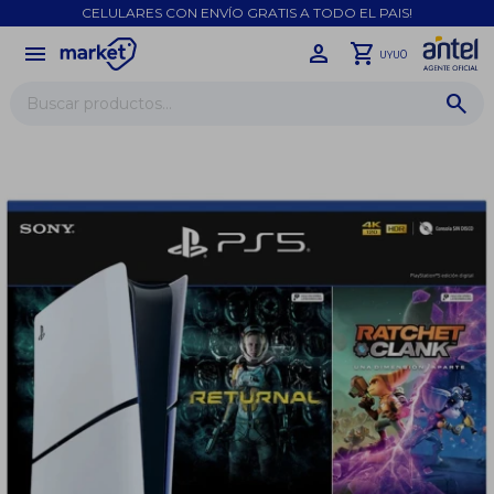
CELULARES CON ENVÍO GRATIS A TODO EL PAIS!
menu
close
0
UYU