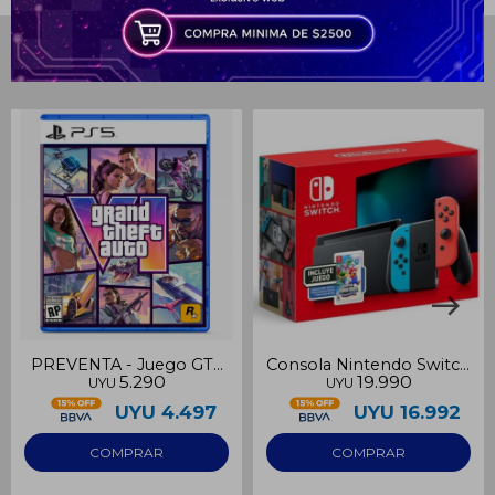
puede variar por comercio
Día
Mes
Año
Productos que te pueden interesar
Continuar
PREVENTA - Juego GTA
Consola Nintendo Switch
5.290
19.990
UYU
UYU
VI Standard Edition
con Super Mario Bros
Wonder
UYU
4.497
UYU
16.992