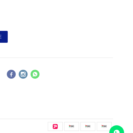
E


