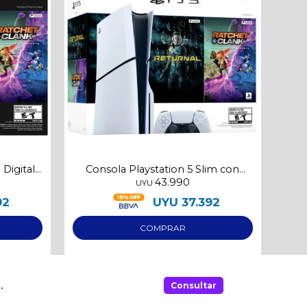
 Digital
Consola Playstation 5 Slim con
43.990
lectora y 2 juegos
UYU
92
UYU
37.392
.
Consultar