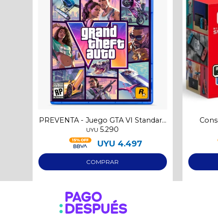
PREVENTA - Juego GTA VI Standard
Cons
5.290
Edition
Su
UYU
UYU
4.497