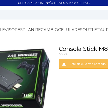
CELULARES CON ENVÍO GRATIS A TODO EL PAIS!
LEVISORES
PLAN RECAMBIO
CELULARES
OUTLET
AU
Consola Stick M
M8
Este artículo está agotado.