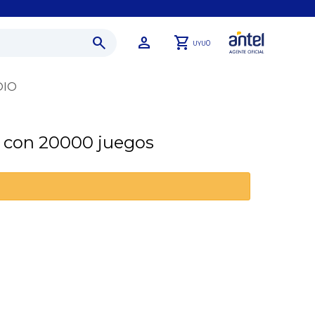
0
UYU
DIO
8 con 20000 juegos