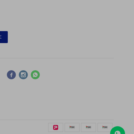
E


