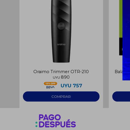
Oraimo Trimmer OTR-210
Balanz
890
UYU
UYU
757