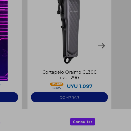
 Led
Cortapelo Oraimo CL30C
Co
1.290
UYU
7
UYU
1.097
.
Consultar