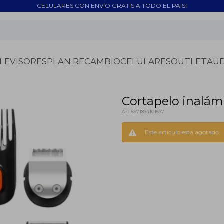
CELULARES CON ENVÍO GRATIS A TODO EL PAIS!
LEVISORES
PLAN RECAMBIO
CELULARES
OUTLET
AU
Cortapelo inalám
6971864101667
Este artículo está agotado.