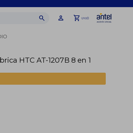
0
UYU
DIO
brica HTC AT-1207B 8 en 1