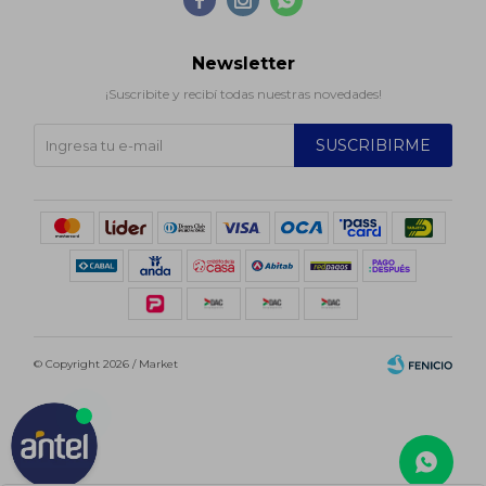



Newsletter
¡Suscribite y recibí todas nuestras novedades!
SUSCRIBIRME
© Copyright 2026 / Market