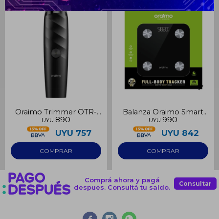
Continuar
Oraimo Trimmer OTR-
Balanza Oraimo Smart
890
990
UYU
UYU
210
OPC-SC20
UYU
757
UYU
842
Comprá ahora y pagá
Consultar
despues. Consultá tu saldo.