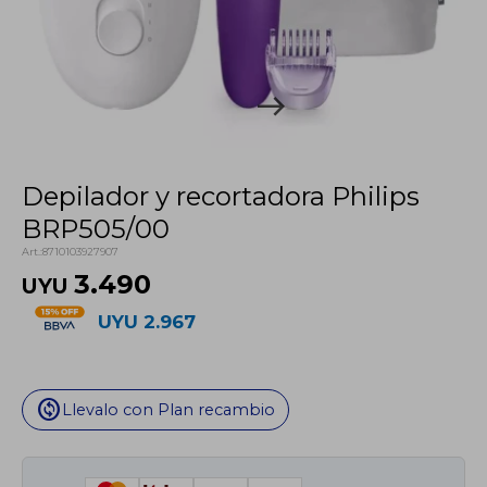
Depilador y recortadora Philips
BRP505/00
8710103927907
3.490
UYU
UYU
2.967
change_circle
Llevalo con Plan recambio