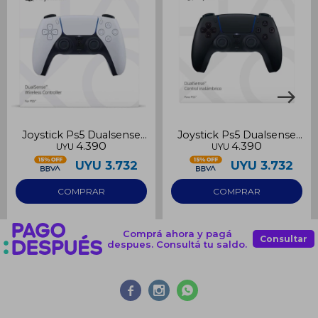
Joystick Ps5 Dualsense
Joystick Ps5 Dualsense
4.390
4.390
UYU
UYU
blanco
negro
UYU
3.732
UYU
3.732
Comprá ahora y pagá
Consultar
despues. Consultá tu saldo.


