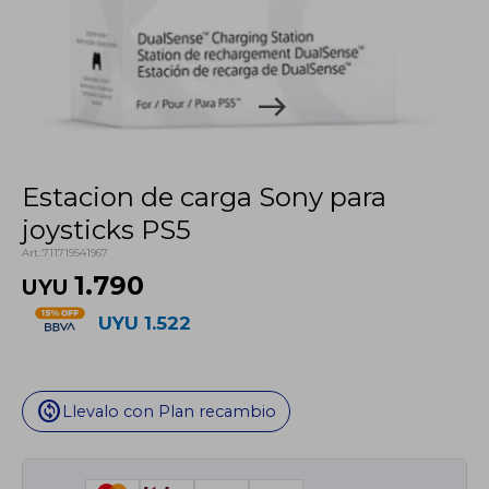
Estacion de carga Sony para
joysticks PS5
711719541967
1.790
UYU
UYU
1.522
change_circle
Llevalo con Plan recambio