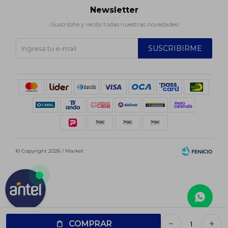
Newsletter
¡Suscribite y recibí todas nuestras novedades!
SUSCRIBIRME
© Copyright 2026 / Market
Fenicio
COMPRAR
remove
add