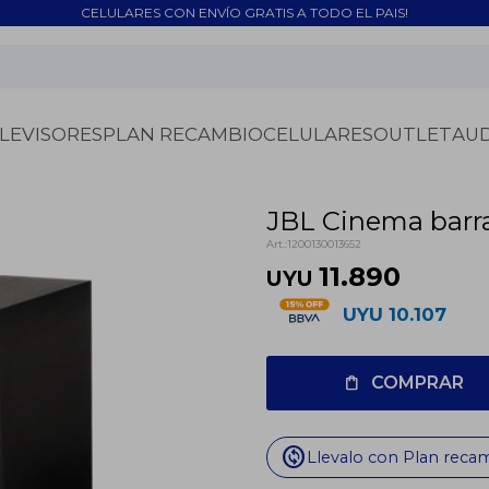
CELULARES CON ENVÍO GRATIS A TODO EL PAIS!
LEVISORES
PLAN RECAMBIO
CELULARES
OUTLET
AU
JBL Cinema barr
1200130013652
11.890
UYU
UYU
10.107
COMPRAR
change_circle
Llevalo con Plan reca