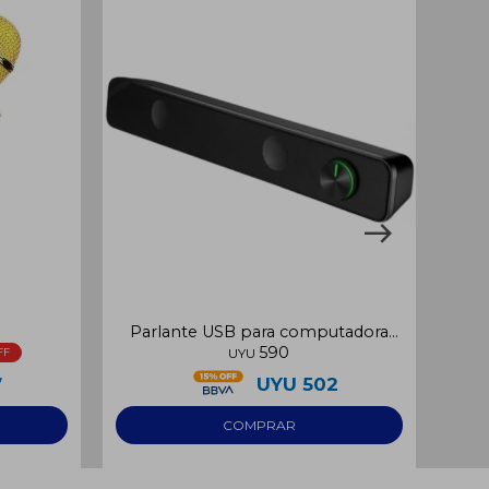
Parlante USB para computadora
590
3W
UYU
7
UYU
502