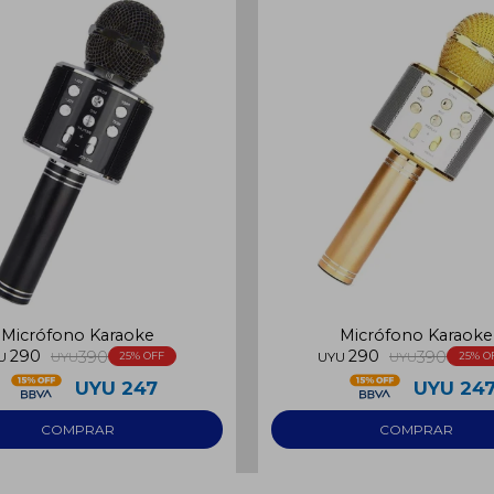
Micrófono Karaoke
Micrófono Karaoke
290
290
390
390
U
UYU
25
UYU
UYU
25
UYU
247
UYU
24