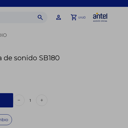
0
UYU
DIO
a de sonido SB180
remove
add
mbio