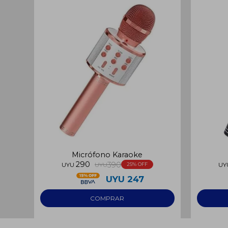
Micrófono Karaoke
290
390
UYU
UYU
25
UY
UYU
247