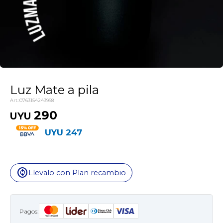
Luz Mate a pila
0763154243968
290
UYU
UYU
247
change_circle
Llevalo con Plan recambio
Pagos: