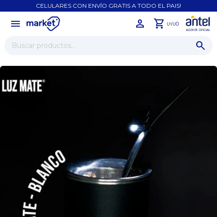
CELULARES CON ENVÍO GRATIS A TODO EL PAIS!
menu
close
0
UYU