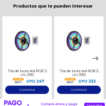
Día
Mes
Año
Productos que te pueden interesar
Continuar
Tira de luces led RGB 3
Tira de luces led RGB 5
290
390
UYU
UYU
metros
metros
UYU
247
UYU
332
Comprá ahora y pagá
Consultar