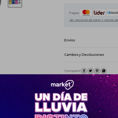
Pagos:
Ver opciones de pago y planes d
Envíos
Pedidos Ya Coordinado - Montevideo
DAC - Montevideo - Envío en 24hs:
Cambios y Devoluciones
DAC - Interior - Envío en 48hs:
Cost
De acuerdo a lo previsto en el art
medio de este Sitio el Usuario po
(5) días hábiles contados desde la




su sola opción, sin responsabilida
Ver mas
Ver mas productos de la marca Univ
¡Sumate a la forma más ágil de
comprar!
Comprá en 3 cuotas sin recargo o hasta en
12 cuotas * ¡Solo con tu cédula!