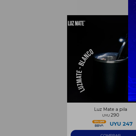
Luz Mate a pila
290
UYU
UYU
247