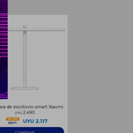
a de escritorio smart Xiaomi
2.490
UYU
UYU
2.117