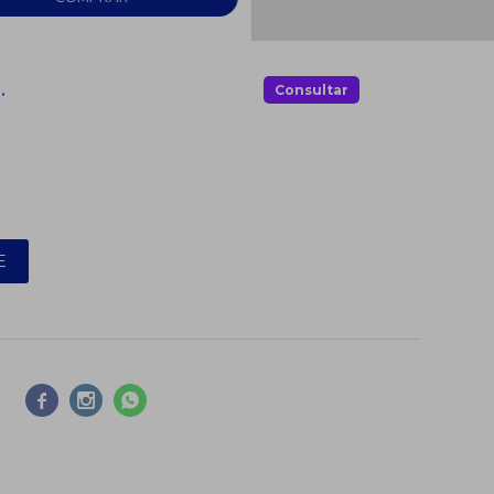
.
Consultar
E


