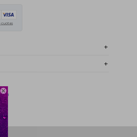
e cuotas
.:
Costo normal: UYU 250.
Costo normal: UYU 320.
o normal: UYU 320.
ículo 16 de la Ley No. 17.250, en los contratos celebrados por
drá retractarse del contrato celebrado dentro de los cinco
 formalización del contrato o de la entrega del producto, a
d alguna de su parte

ersal