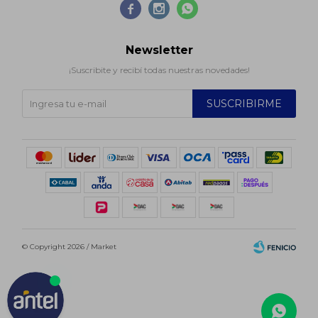



Newsletter
¡Suscribite y recibí todas nuestras novedades!
SUSCRIBIRME
© Copyright 2026 / Market